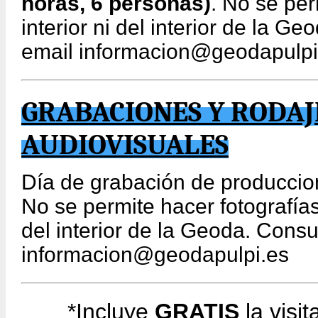
horas, 6 personas)
. No se per
interior ni del interior de la G
email informacion@geodapulpi
GRABACIONES Y RODAJ
AUDIOVISUALES
Día de grabación de produccio
No se permite hacer fotografías 
del interior de la Geoda. Consu
informacion@geodapulpi.es
*Incluye
GRATIS
la visit