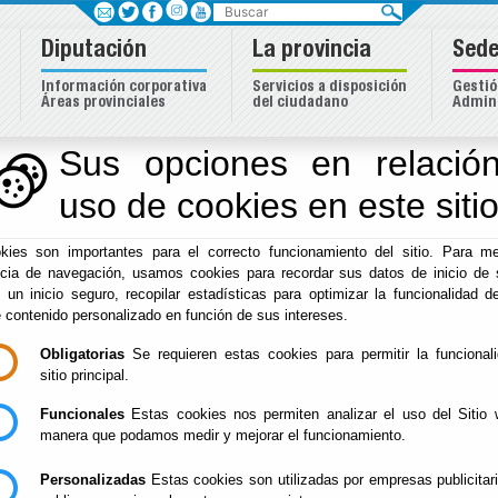
Buscar
Diputación
La provincia
Sede
Información corporativa
Servicios a disposición
Gestió
Áreas provinciales
del ciudadano
Admini
dentidad Almeriense
Sus opciones en relación
uso de cookies en este siti
Inicio
-
Cultura y Cine
-
El documento con referencia
politica_privacidad
no existe.
kies son importantes para el correcto funcionamiento del sitio. Para me
ncia de navegación, usamos cookies para recordar sus datos de inicio de 
e un inicio seguro, recopilar estadísticas para optimizar la funcionalidad de
e contenido personalizado en función de sus intereses.
Obligatorias
Se requieren estas cookies para permitir la funcional
sitio principal.
Funcionales
Estas cookies nos permiten analizar el uso del Sitio 
manera que podamos medir y mejorar el funcionamiento.
Personalizadas
Estas cookies son utilizadas por empresas publicitar