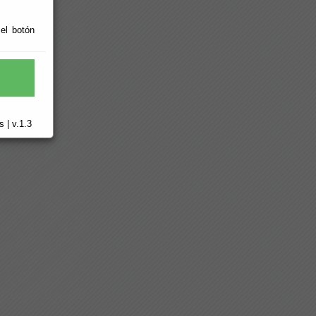
 el botón
 | v.1.3