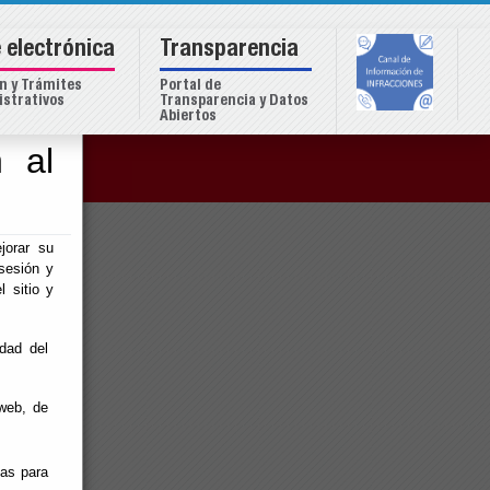
 electrónica
Transparencia
n y Trámites
Portal de
strativos
Transparencia y Datos
Abiertos
 al
o
jorar su
sesión y
l sitio y
idad del
web, de
ias para