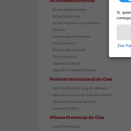
Actividades/Eventos
Artes Audiovisuales
Si quier
Artes Escénicas
correspo
Artes Plásticas y Literarias
Música
Animación a la lectura
Ocio Creativo
[Ver Po
Patrimonio Cultural
Otros eventos
Agenda Cultural
Agenda Cultural Histórica
Festival Internacional de Cine
Web Festival de Cine de Almería
Blog de Festival de Cine de Almería
Oficina Provincial de Cine
Anuncios FICAL
Oficina Provincial de Cine
Guía Profesional