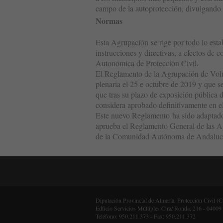
campo de la autoprotección, divulgando 
Normas
Esta Agrupación se rige por todo lo est
instrucciones y directivas, a efectos de
Autonómica de Protección Civil.
El Reglamento de la Agrupación de Volun
plenaria el 25 e octubre de 2019 y que 
que tras su plazo de exposición pública 
considera aprobado definitivamente en e
Este nuevo Reglamento ha sido adaptado 
aprueba el Reglamento General de las A
de la Comunidad Autónoma de Andaluc
Diputación Provincial de Almería. Protección Civil (
Edficio Servicios Múltiples Ctra/ Ronda, 216 - 04009
Teléfono: 950.211.373 - Fax: 950.211.372