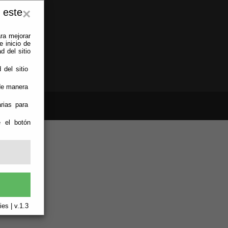
 este
×
ra mejorar
 inicio de
d del sitio
 del sitio
 de manera
rias para
e el botón
es | v.1.3