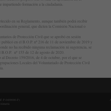
e impartiendo formación a la ciudadanía.
ablecido en su Reglamento, aunque también podrá recibir
 coordinación general, que dicten la Comisión Nacional o
tarios de Protección Civil que se aprobó en sesión
se publicó en el B.O.P. nº 216 de 11 de noviembre de 2019 y
donde no ha recibido ninguna reclamación ni sugerencia, se
l B.O.P. nº 155 de 12 de agosto de 2020.
al Decreto 159/2016, de 4 de octubre, por el que se
grupaciones Locales del Voluntariado de Protección Civil
ía.
Cif: P-0400000-F)
A
 Almería