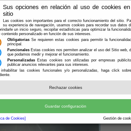
Sus opciones en relación al uso de cookies en
sitio
Las cookies son importantes para el correcto funcionamiento del sitio. Pa
su experiencia de navegación, usamos cookies para recordar sus datos de
rindarle un inicio seguro, recopilar estadísticas para optimizar la funcionalida
e contenido personalizado en función de sus intereses.
Obligatorias
Se requieren estas cookies para permitir la funcionalidad
principal.
Funcionales
Estas cookies nos permiten analizar el uso del Sitio web,
que podamos medir y mejorar el funcionamiento.
Personalizadas
Estas cookies son utilizadas por empresas publicita
LA AGRUPACIÓN
AVISOS
OFICINA VIRTUAL
CONTACTAR
publicar anuncios relevantes para sus intereses.
 inhabilitar las cookies funcionales y/o personalizadas, haga click sobr
iente.
Rechazar cookies
Guardar configuración
tica de Cookies]
Gestión de cooki