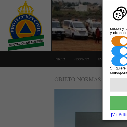
sesión y b
y ofrecerl
INICIO
SERVICIO
EMERGENCIAS
Si quiere
correspond
OBJETO-NORMAS
[Ver Polí