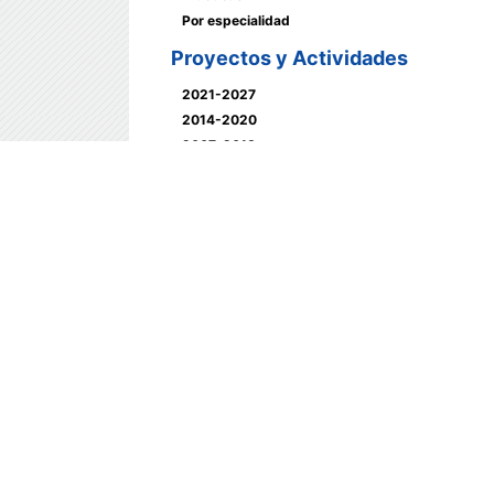
Por especialidad
Proyectos y Actividades
2021-2027
2014-2020
2007-2013
2000-2006
1993-1999
Servicio de Voluntariado
Europeo (SVE)
Proyectos
Redes
Europe Direct
Red de Información Europea de Andalucía
Boletín de la Red de Información Europea
de Andalucía
Partenalia