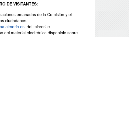
O DE VISITANTES:
rmaciones emanadas de la Comisión y el
los ciudadanos.
pa.almeria.es
, del microsite
ón del material electrónico disponible sobre
 verano y la Guía “Como ser voluntario Europeo:
ción será realizada con carácter permanente y
ión en programas de radio (Dipalme Radio),
 realización de campañas divulgativas tanto en
 tanto de carácter europeo (Eures, Centro de
) como de carácter autonómico (Red de
rovincial (Instituto Andaluz de la Juventud o
ral de la UE, misión y objetivos Centro de
ipación ciudadana y programas y herramientas que