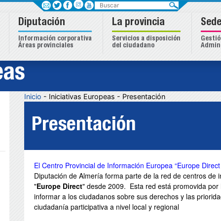
Buscar
Diputación
La provincia
Sede
Información corporativa
Servicios a disposición
Gestió
Áreas provinciales
del ciudadano
Admini
eas
Inicio
- Iniciativas Europeas
- Presentación
Presentación
El Centro Provincial de Información Europea “Europe Direct
Diputación de Almería forma parte de la red de centros de 
"
Europe Direct
" desde 2009. Esta red está promovida por 
informar a los ciudadanos sobre sus derechos y las priorid
ciudadanía participativa a nivel local y regional