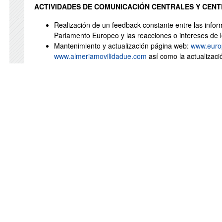
ACTIVIDADES DE COMUNICACIÓN CENTRALES Y CENTR
Realización de un feedback constante entre las info
Parlamento Europeo y las reacciones o intereses de 
Mantenimiento y actualización página web:
www.euro
www.almeriamovilidadue.com
así como la actualizaci
posibilidades de empleo, idiomas y formación para el
pasos a seguir.
Realización de una estrategia en medios de comunica
básicamente a través de notas de prensa, participac
publicación de artículos en prensa online y escrita y
este medio como a través de redes sociales.
Participación en otras redes generalistas y temáticas
Documentación Europea, Enterprise Europe Network
Información Europea de Andalucía, Puntos Vuela…) o p
Centro de Profesores entre otros)
ORGANIZACIÓN DE ACTOS:
Realización de talleres formativos para trasladar: idea gene
Información Europe Direct; políticas de movilidad y partic