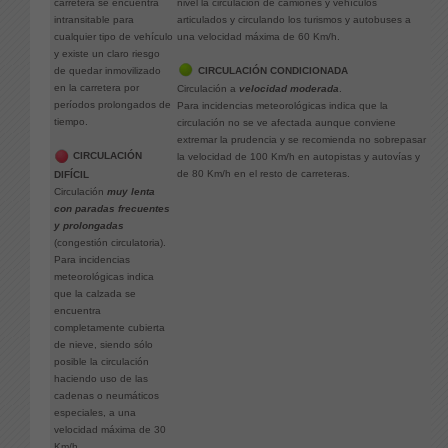
nivel la circulación de camiones y vehículos
carretera se encuentra
articulados y circulando los turismos y autobuses a
intransitable para
una velocidad máxima de 60 Km/h.
cualquier tipo de vehículo
y existe un claro riesgo
CIRCULACIÓN CONDICIONADA
de quedar inmovilizado
en la carretera por
Circulación a
velocidad moderada
.
períodos prolongados de
Para incidencias meteorológicas indica que la
tiempo.
circulación no se ve afectada aunque conviene
extremar la prudencia y se recomienda no sobrepasar
CIRCULACIÓN
la velocidad de 100 Km/h en autopistas y autovías y
de 80 Km/h en el resto de carreteras.
DIFÍCIL
Circulación
muy lenta
con paradas frecuentes
y prolongadas
(congestión circulatoria).
Para incidencias
meteorológicas indica
que la calzada se
encuentra
completamente cubierta
de nieve, siendo sólo
posible la circulación
haciendo uso de las
cadenas o neumáticos
especiales, a una
velocidad máxima de 30
Km/h.