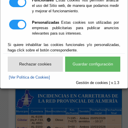
Funcionales
Estas cookies nos permiten analizar
el uso del Sitio web, de manera que podamos medir
y mejorar el funcionamiento.
Escuchar
La Diputación de Almería, está poniendo en marcha
Personalizadas
Estas cookies son utilizadas por
un sistema de información sobre el estado de la
empresas publicitarias para publicar anuncios
circulación en las carreteras de la provincia de
relevantes para sus intereses.
Almería en las que tiene competencia.
La información se actualizará en línea, con los
Si quiere inhabilitar las cookies funcionales y/o personalizadas,
haga click sobre el botón correspondiente.
partes de incidencias que realicen los respectivos
Vigilantes de Zona.
Siendo el contenido de está página simplemente
Rechazar cookies
Guardar configuración
informativo.
[Ver Política de Cookies]
Gestión de cookies | v.1.3