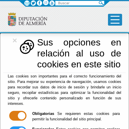
Buscar
×
Diputación
Sus opciones en
relación al uso de
Menú Diputación
cookies en este sitio
Inicio
-
Diputación
- INCIDENCIAS EN CARRETERAS
Las cookies son importantes para el correcto funcionamiento del
PROVINCIALES
sitio. Para mejorar su experiencia de navegación, usamos cookies
para recordar sus datos de inicio de sesión y brindarle un inicio
INCIDENCIAS EN
seguro, recopilar estadísticas para optimizar la funcionalidad del
sitio y ofrecerle contenido personalizado en función de sus
CARRETERAS
intereses.
Obligatorias
Se requieren estas cookies para
PROVINCIALES
permitir la funcionalidad del sitio principal.