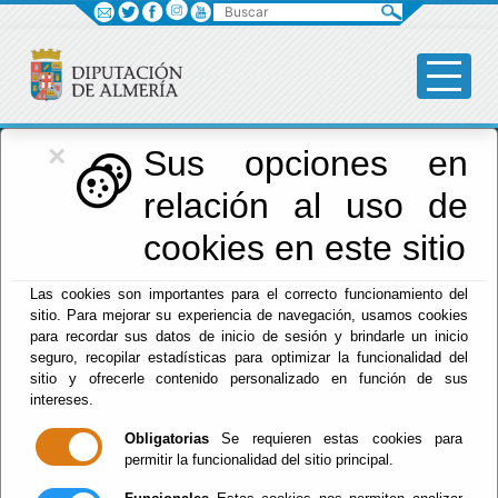
Buscar
×
Diputación
Sus opciones en
relación al uso de
Menú Diputación
cookies en este sitio
Inicio
-
Diputación
- Saludo del presidente
Las cookies son importantes para el correcto funcionamiento del
sitio. Para mejorar su experiencia de navegación, usamos cookies
Saludo del
para recordar sus datos de inicio de sesión y brindarle un inicio
seguro, recopilar estadísticas para optimizar la funcionalidad del
presidente
sitio y ofrecerle contenido personalizado en función de sus
intereses.
Obligatorias
Se requieren estas cookies para
permitir la funcionalidad del sitio principal.
Escuchar