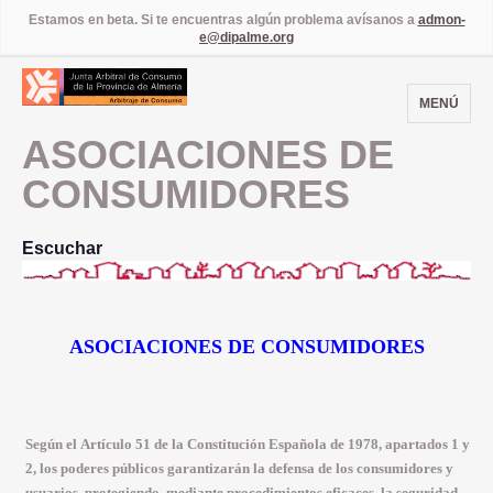
Estamos en beta. Si te encuentras algún problema avísanos a
admon-
e@dipalme.org
MENÚ
ASOCIACIONES DE
CONSUMIDORES
Escuchar
ASOCIACIONES DE CONSUMIDORES
Según el
Artículo 51
de la Constitución Española de 1978, apartados 1 y
2, los poderes públicos garantizarán la defensa de los consumidores y
usuarios, protegiendo, mediante procedimientos eficaces, la seguridad,