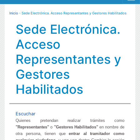
MENÚ RESPONSIVE
Inicio
- Sede Electrónica. Acceso Representantes y Gestores Habilitados
Sede Electrónica.
Acceso
Representantes y
Gestores
Habilitados
Escuchar
Quienes pretendan realizar trámites como
"Representantes"
o
"Gestores Habilitados"
en nombre de
otra persona, tienen que
entrar al tramitador como