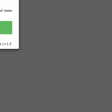
 el botón
 | v.1.3