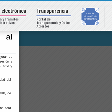
 electrónica
Transparencia
n y Trámites
Portal de
strativos
Transparencia y Datos
Abiertos
 al
o
jorar su
sesión y
l sitio y
idad del
web, de
ias para