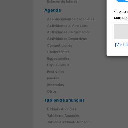
Enlaces de Interés
Agenda
Si quier
correspo
Acontecimientos especiales
Actividades al Aire Libre
Actividades de formación
Actividades Deportivas
[Ver Po
Competiciones
Conferencias
Espectáculos
Exposiciones
Festivales
Fiestas
Itinerarios
Otros
Tablón de anuncios
Últimos Anuncios
Tablón de Anuncios
Tablón Archivado Público