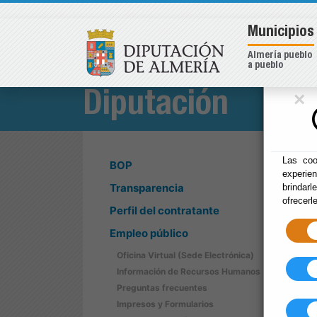
Municipios
Almería pueblo
a pueblo
×
Diputación
Las coo
BOP
experie
Transparencia
brindarl
ofrecerl
Perfil del contratante
Empleo público
Oficina Virtual (Sede Electrónica)
Información de Recursos Humanos
Preguntas frecuentes
Impresos y Formularios