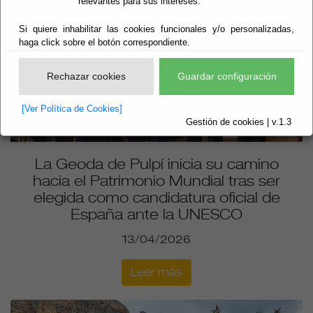
relevantes para sus intereses.
Si quiere inhabilitar las cookies funcionales y/o personalizadas,
haga click sobre el botón correspondiente.
Rechazar cookies
Guardar configuración
[Ver Política de Cookies]
Gestión de cookies | v.1.3
La Geoda de Pulpí inicia su camino
hacia el Patrimonio Mundial tras ser
elegida como candidatura oficial de
España ante la UNESCO
13/04/2026
Leer más