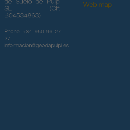
de Suelo de Pulpí
Web map
SL (Cif:
B04534863)
Phone. +34 950 96 27
27
informacion@geodapulpi.es