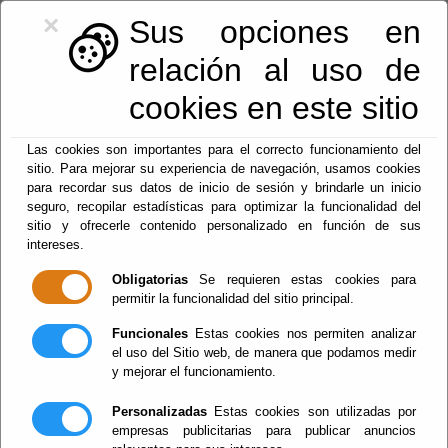
×
Sus opciones en
relación al uso de
cookies en este sitio
Las cookies son importantes para el correcto funcionamiento del
sitio. Para mejorar su experiencia de navegación, usamos cookies
Mapa Web
para recordar sus datos de inicio de sesión y brindarle un inicio
seguro, recopilar estadísticas para optimizar la funcionalidad del
sitio y ofrecerle contenido personalizado en función de sus
intereses.
Geode
Obligatorias
Se requieren estas cookies para
permitir la funcionalidad del sitio principal.
General Information of the Geode de Pulpí
Tickets
Funcionales
Estas cookies nos permiten analizar
Book your visit
el uso del Sitio web, de manera que podamos medir
News
y mejorar el funcionamiento.
Information related to Geoda
Personalizadas
Estas cookies son utilizadas por
Location
empresas publicitarias para publicar anuncios
Locate where the MIna Rica and the Geoda are