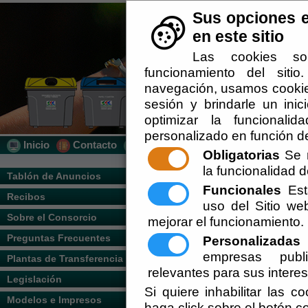
Sus opciones e
en este sitio
Las cookies so
funcionamiento del siti
navegación, usamos cookies
sesión y brindarle un inic
optimizar la funcionalid
personalizado en función de
Inicio
Contacto
Localización
Quién Somos
Obligatorias
Se r
la funcionalidad de
Usted se encuentra aquí:
Inicio
/
/
Sistem
Tablón de Anuncios
Funcionales
Esta
Recibos
Escuchar
uso del Sitio w
Descripción del Servicio
Sobre el Consorcio
mejorar el funcionamiento.
Preguntas Frecuentes
Personalizadas
E
empresas publi
Plantas de Transferencia
relevantes para sus intere
Legislación
Si quiere inhabilitar las c
Modelos e Impresos
haga click sobre el botón c