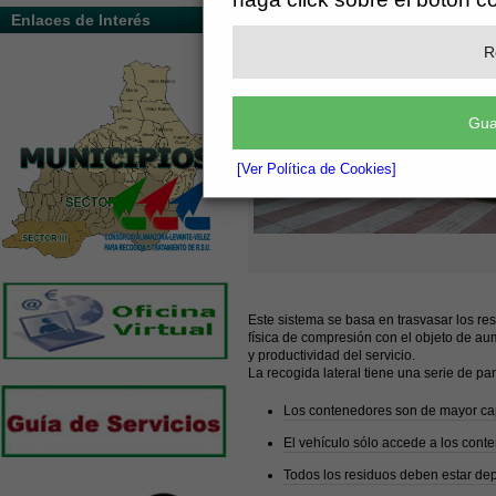
Enlaces de Interés
R
Gua
[Ver Política de Cookies]
Este sistema se basa en trasvasar los re
física de compresión con el objeto de au
y productividad del servicio.
La recogida lateral tiene una serie de pa
Los contenedores son de mayor capa
El vehículo sólo accede a los cont
Todos los residuos deben estar depo