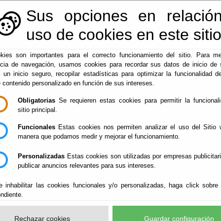
Sus opciones en relación
uso de cookies en este siti
servas
Noticias
Contacto
Tr
kies son importantes para el correcto funcionamiento del sitio. Para me
ncia de navegación, usamos cookies para recordar sus datos de inicio de 
e un inicio seguro, recopilar estadísticas para optimizar la funcionalidad de
a Bárbara en la Geoda
e contenido personalizado en función de sus intereses.
Obligatorias
Se requieren estas cookies para permitir la funcional
sitio principal.
Funcionales
Estas cookies nos permiten analizar el uso del Sitio 
rez, y el concejal de Geoda, Juanba López, recibieron aye
manera que podamos medir y mejorar el funcionamiento.
isita de la alcaldesa de Santa Marta, María Virtudes Már
iones de La Geoda de Pulpí una vagoneta del siglo XIX.
Personalizadas
Estas cookies son utilizadas por empresas publicitar
publicar anuncios relevantes para sus intereses.
ntre las minas de Santa Marta (Badajoz) y la Mina Rica 
e inhabilitar las cookies funcionales y/o personalizadas, haga click sobre
ndiente.
 tradicional procesión de la imagen de Santa Bárbara po
árbara Bendita”, una pieza muy arraigada en la cultura
Rechazar cookies
Guardar configuración