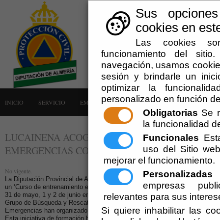
Sus opciones
cookies en este
Las cookies son
funcionamiento del siti
navegación, usamos cookies
sesión y brindarle un inici
optimizar la funcionalid
personalizado en función de
INICIO
SERVICIO
EMERGENCIAS
LA AGRUPACIÓN
AVISOS
Obligatorias
Se r
la funcionalidad del
LUCAINENA ACOGE EL CURSO DE ENTRENAMI
Funcionales
Esta
uso del Sitio w
EMERGENCIAS COMPLEJAS Y CATASTROFES
mejorar el funcionamiento.
No vigente.
Personalizadas
E
La Diputación Provincial de Almería, a través de la Agrupación Provincial d
empresas publi
un ‘Curso de entrenamiento en Catástrofes y Emergencias Complejas’ que s
31 de mayo, 1 y 2 de junio en el municipio de Lucainena de las Torres. Con
relevantes para sus interes
Grupo de Búsqueda y Rescate y la Unidad Canina de Protección Civil y l
Si quiere inhabilitar las c
Emergencias han organizado este curso que ha sido todo un éxito de partic
Esta iniciativa de formación ha contado con la asistencia de alumnos llegado