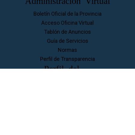
Administración Virtual
Boletín Oficial de la Provincia
Acceso Oficina Virtual
Tablón de Anuncios
Guía de Servicios
Normas
Perfil de Transparencia
Perfil del ...
Contratante
Ciudadanos
Familias
Empresas
Aviso Legal
Privacidad
Cookies
Accesibilidad
Mapa
Web