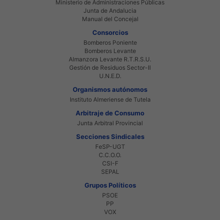
Ministerio de Administraciones Públicas
Junta de Andalucia
Manual del Concejal
Consorcios
Bomberos Poniente
Bomberos Levante
Almanzora Levante R.T.R.S.U.
Gestión de Residuos Sector-II
U.N.E.D.
Organismos autónomos
Instituto Almeriense de Tutela
Arbitraje de Consumo
Junta Arbitral Provincial
Secciones Sindicales
FeSP-UGT
C.C.O.O.
CSI-F
SEPAL
Grupos Políticos
PSOE
PP
VOX